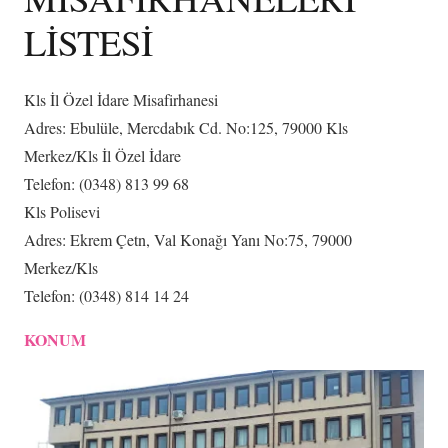
LİSTESİ
Kls İl Özel İdare Misafirhanesi
Adres: Ebulüle, Mercdabık Cd. No:125, 79000 Kls
Merkez/Kls İl Özel İdare
Telefon: (0348) 813 99 68
Kls Polisevi
Adres: Ekrem Çetn, Val Konağı Yanı No:75, 79000
Merkez/Kls
Telefon: (0348) 814 14 24
KONUM