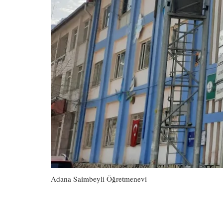
Adana Saimbeyli Öğretmenevi
Ankara Günlük Kiralık Ev
Çubuk mobilyacı